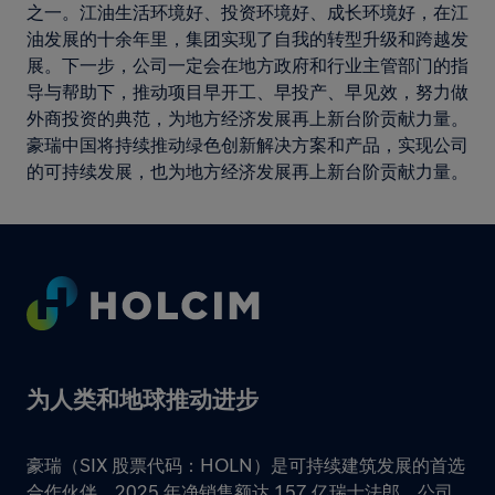
之一。江油生活环境好、投资环境好、成长环境好，在江
油发展的十余年里，集团实现了自我的转型升级和跨越发
展。下一步，公司一定会在地方政府和行业主管部门的指
导与帮助下，推动项目早开工、早投产、早见效，努力做
外商投资的典范，为地方经济发展再上新台阶贡献力量。
豪瑞中国将持续推动绿色创新解决方案和产品，实现公司
的可持续发展，也为地方经济发展再上新台阶贡献力量。
Footer
为人类和地球推动进步
豪瑞（SIX 股票代码：HOLN）是可持续建筑发展的首选
合作伙伴，2025 年净销售额达 157 亿瑞士法郎。公司