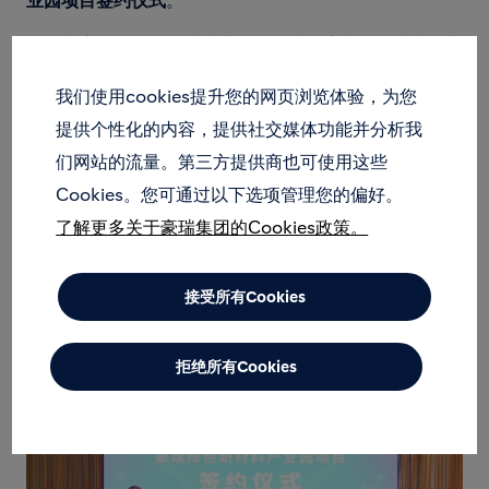
业园项目签约仪式
。
豪瑞出席人员包括豪瑞大中华区总裁罗志光、豪瑞中国商
业发展总监施李以及江油拉豪双马水泥有限公司总经理张
涛。
我们使用cookies提升您的网页浏览体验，为您
提供个性化的内容，提供社交媒体功能并分析我
江油市市委书记元承军、市委副书记、市长曾建军以及市
们网站的流量。第三方提供商也可使用这些
政府副市长王超，江油市政府各职能部门领导出席了本次
签约仪式。市政府副市长王超作为签约代表同豪瑞中国签
Cookies。您可通过以下选项管理您的偏好。
订了《豪瑞绿色新材料产业园项目投资协议》。
了解更多关于豪瑞集团的Cookies政策。
通过此次合作，双方将进一步完善和深化合作机制，为当
地创造更多经济和社会价值。
接受所有Cookies
拒绝所有Cookies