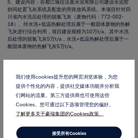
5、建设内容：在都江堰拉法基水泥有限公司建设水泥窑
协同处置飞灰系统及配套的旁路放风系统。本项目针对四
川省内水洗后处理的脱氯飞灰（废物代码：772-002-
18）、经水洗+低温热解处理后属于一般固体废物的热解
飞灰进行综合利用，项目建设规模为10万t/a。其中水洗
后处理的脱氯飞灰5万t/a，水洗+低温热解处理后属于一
般固体废物的热解飞灰5万t/a。
二、建设单位名称和联系方式
建设单位：都江堰拉法基水泥有限公司
我们使用cookies提升您的网页浏览体验，为您
联系人：王卫东
提供个性化的内容，提供社交媒体功能并分析我
联系电话：028-87196929
们网站的流量。第三方提供商也可使用这些
传 真：028-87196929
电子邮箱：
weidong.wang@holcim.com
Cookies。您可通过以下选项管理您的偏好。
通讯地址：都江堰市经济开发区九鼎大道 21 号
了解更多关于豪瑞集团的Cookies政策。
三、环境影响评价机构的名称和联系方式
接受所有Cookies
环境影响评价单位：四川省环科源科技有限公司