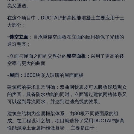
亮又通透。
在这个项目中，DUCTAL®超高性能混凝土主要应用于三
大部分：
-镂空立面
：自承重镂空面板在立面的应用确保了光线的
通透明亮；
-
立面与屋面之间的交界处的
镂空面板：
采用了更高的镂
空率与更大的曲面
-屋面：
1600块嵌入玻璃的屋面面板
建筑师的要求非常明确：双曲网状表皮可以吸收球场观众
的声音，具备防水功能的同时，立面通过建筑网格体系又
可以起到导流雨水，并达到过滤光线的效果。
建筑主结构为金属框架体系，由80根不同截面梁的组
成。在工程设计之初，项目就选择了采用DUCTAL®超高
性能混凝土金属纤维做幕墙， 主要是由于：