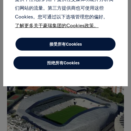
建筑外表看似轻柔如蕾丝编织的立面，是由DUCTAL®超
们网站的流量。第三方提供商也可使用这些
高性能混凝土预制的形式构筑的。DUCTAL®由于其具有
高达200MPA的
超高强度
以及
高流动性
，通过预制可以
Cookies。您可通过以下选项管理您的偏好。
制造出
扁平，轻薄
的蕾丝网状立面，阳光透过网状间隙形
了解更多关于豪瑞集团的Cookies政策。
成涟漪般阴影，与蔚蓝的大海，天空以及周围环境相互交
融。使得整个博物馆随着天气时刻的变化，染上不同的色
调，千变万化。
接受所有Cookies
拒绝所有Cookies
吉恩博因体育馆