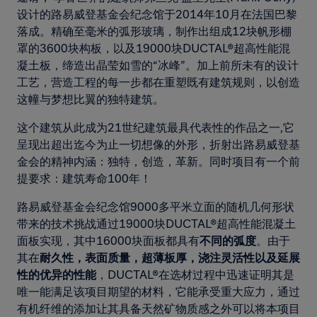
设计的路易威登基金会纪念馆于2014年10月在法国巴黎
落成。精确至毫米的弧形玻璃，制作出组成12块帆形棚
罩的3600块构板，以及19000块DUCTAL®超高性能混
凝土板，缔造出晶莹如雪的“冰峰”。加上前所未有的设计
工艺，营造工程的每一步都在重塑既有建筑规则，以创造
这幢与梦想比翼的独特建筑。
这个建筑从此成为21世纪建筑最具代表性的作品之一,它
呈现出超出迄今为止一切想像的外形，折射出路易威登基
金会的精神内涵：独特，创造，革新。同时项目有一个前
提要求：建筑寿命100年！
路易威登基金会纪念馆9000多平米立面的随机几何形状
带来的技术挑战通过19000块DUCTAL®超高性能混凝土
面板实现，其中16000块面板都具有
不同的弧度
。由于
其在
耐久性，表面质量，超薄板厚，浇注灵活性以及延展
性的优异的性能
，DUCTAL®在选材过程中迅速证明其是
唯一能满足该项目期望的材料，它能承受重大应力，通过
有机纤维的添加让其具备天然矿物质感之外可以将本项目