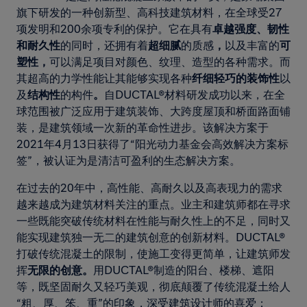
旗下研发的一种创新型、高科技建筑材料，在全球受27
项发明和200余项专利的保护。它在具有
卓越强度、韧性
和耐久性
的同时，还拥有着
超细腻
的质感
，
以及丰富的
可
塑性，
可以满足项目对颜色、纹理、造型的各种需求。而
其超高的力学性能让其能够实现各种
纤细轻巧的装饰性
以
及
结构性
的构件
。
自DUCTAL®材料研发成功以来，在全
球范围被广泛应用于建筑装饰、大跨度屋顶和桥面路面铺
装，是建筑领域一次新的革命性进步。该解决方案于
2021年4月13日获得了“阳光动力基金会高效解决方案标
签”，被认证为是清洁可盈利的生态解决方案。
在过去的20年中，高性能、高耐久以及高表现力的需求
越来越成为建筑材料关注的重点。业主和建筑师都在寻求
一些既能突破传统材料在性能与耐久性上的不足，同时又
能实现建筑独一无二的建筑创意的创新材料。DUCTAL®
打破传统混凝土的限制，使施工变得更简单，让建筑师发
挥
无限的创意。
用DUCTAL®制造的阳台、楼梯、遮阳
等，既坚固耐久又轻巧美观，彻底颠覆了传统混凝土给人
“粗、厚、笨、重”的印象，深受建筑设计师的喜爱；