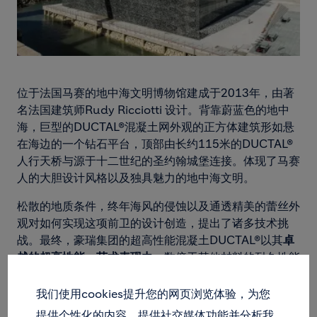
位于法国马赛的地中海文明博物馆建成于2013年，由著
名法国建筑师Rudy Ricciotti 设计。背靠蔚蓝色的地中
海，巨型的DUCTAL®混凝土网外观的正方体建筑形如悬
在海边的一个钻石平台，顶部由长约115米的DUCTAL®
人行天桥与源于十二世纪的圣约翰城堡连接。体现了马赛
人的大胆设计风格以及独具魅力的地中海文明。
松散的地质条件，终年海风的侵蚀以及通透精美的蕾丝外
观对如何实现这项前卫的设计创造，提出了诸多技术挑
战。最终，豪瑞集团的超高性能混凝土DUCTAL®以其
卓
越的超高性能，艺术表现力
，数倍于其他材料的耐久性能
及耐候性能，获得业主与设计大师的青睐，并成功完成了
该项目。
我们使用cookies提升您的网页浏览体验，为您
提供个性化的内容，提供社交媒体功能并分析我