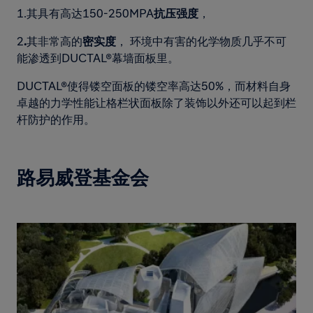
1.其具有高达150-250MPA
抗压强度
，
2
.
其非常高的
密实度
， 环境中有害的化学物质几乎不可
能渗透到DUCTAL®幕墙面板里。
DUCTAL®使得镂空面板的镂空率高达50%，而材料自身
卓越的力学性能让格栏状面板除了装饰以外还可以起到栏
杆防护的作用。
路易威登基金会