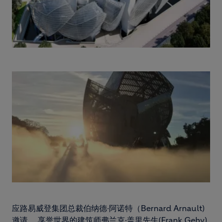
应路易威登集团总裁伯纳德·阿诺特（Bernard Arnault)
邀请， 享誉世界的建筑师弗兰克·盖里先生(Frank Gehy)