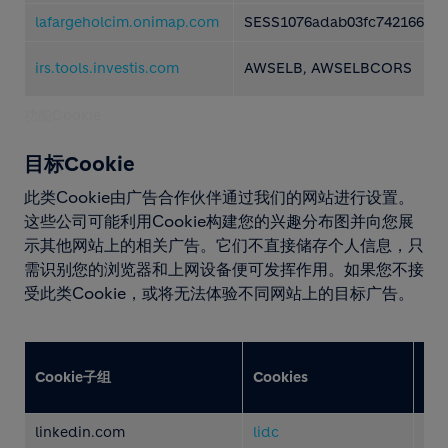
lafargeholcim.onimap.com
SESS1076adab03fc742166f66
irs.tools.investis.com
AWSELB, AWSELBCORS
功能Cookie
目标Cookie
此类Cookie由广告合作伙伴通过我们的网站进行设置。
这些公司可能利用Cookie构建您的兴趣分布图并向您展
示其他网站上的相关广告。它们不直接储存个人信息，只
需识别您的浏览器和上网设备便可发挥作用。如果您不接
受此类Cookie，或将无法体验不同网站上的目标广告。
使
Cookie子组
Cookies
Coo
种
linkedin.com
lidc
第