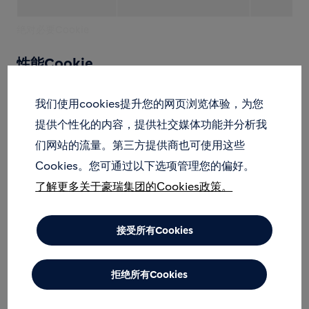
绝对必要Cookie
性能Cookie
此类Cookie可用于统计访问量和流量来源，以便我们衡
量和优化网站性能。我们可以通过此类Cookie了解访问
我们使用cookies提升您的网页浏览体验，为您
量最高和最低的页面，了解访问者对网站的访问情况。此
提供个性化的内容，提供社交媒体功能并分析我
类Cookie收集的所有信息都聚合在一起，因此采用匿名
们网站的流量。第三方提供商也可使用这些
处理方式。如果您不接受此类Cookie，我们将不知道您
Cookies。您可通过以下选项管理您的偏好。
何时访问了我们的网站，也无法监控网站的性能。
了解更多关于豪瑞集团的Cookies政策。
使用的
Cookie子组
Cookies
Cookie
有效
接受所有Cookies
种类
www.holcim.com
s_xxxx
第一方
Sessi
拒绝所有Cookies
几秒钟
holcim.com
_ga
,
_gclxxxx
,
_gid
第一方
90 天,