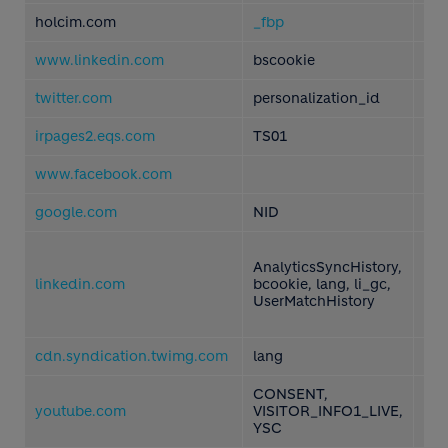
holcim.com
_fbp
第
www.linkedin.com
bscookie
第
twitter.com
personalization_id
第
irpages2.eqs.com
TS01
第
www.facebook.com
第
google.com
NID
第
AnalyticsSyncHistory,
linkedin.com
bcookie, lang, li_gc,
第
UserMatchHistory
cdn.syndication.twimg.com
lang
第
CONSENT,
youtube.com
VISITOR_INFO1_LIVE,
第
YSC