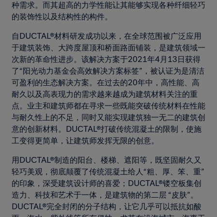
种需求。而其超高的力学性能让其能够实现各种纤细轻巧
的装饰性以及结构性的构件。
自DUCTAL®材料研发成功以来，在全球范围被广泛应用
于建筑装饰、大跨度屋顶和桥面路面铺装，是建筑领域一
次新的革命性进步。该解决方案于2021年4月13日获得
了“阳光动力基金会高效解决方案标签”，被认证为是清洁
可盈利的生态解决方案。在过去的20年中，高性能、高
耐久以及高表现力的需求越来越成为建筑材料关注的重
点。业主和建筑师都在寻求一些既能突破传统材料在性能
与耐久性上的不足，同时又能实现建筑独一无二的建筑创
意的创新材料。DUCTAL®打破传统混凝土的限制，使施
工变得更简单，让建筑师发挥无限的创意。
用DUCTAL®制造的阳台、楼梯、遮阳等，既坚固耐久又
轻巧美观，彻底颠覆了传统混凝土给人“粗、厚、笨、重”
的印象，深受建筑设计师的喜爱；DUCTAL®镂空板集创
造力、科技和艺术于一体，是建筑物的第二层 “皮肤”。
DUCTAL®完全封闭的分子结构，让它几乎可以抵抗如酸