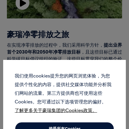
Play
Video
豪瑞净零排放之旅
在实现净零排放的过程中，我们采用科学方针，
提出业界
首个2030年和2050年净零排放目标
，且这些目标已通过
科学碳目标倡议组织的验证。这些目标贯穿我们的整个价
值链，包括范围1、2和3排放。
我们使用cookies提升您的网页浏览体验，为您
建筑环境的二氧化碳排放量占当今世界二氧化碳排放量的
38％，其中30％在施工阶段产生，70％在建筑使用过程
提供个性化的内容，提供社交媒体功能并分析我
中产生。在实现净零排放的过程中，
我们致力于在建筑的
们网站的流量。第三方提供商也可使用这些
整个生命周期中发挥作用，加快行业脱碳。
Cookies。您可通过以下选项管理您的偏好。
在实现净零排放的过程中，我们关注四个关键的行动工
了解更多关于豪瑞集团的Cookies政策。
具，实现建筑环境脱碳：绿色建筑的大规模建设、智能设
计和系统、推动循环经济和部署下一代技术。
接受所有Cookies