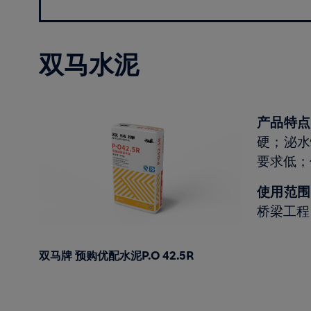
双马水泥
产品特点
硬；泌水
要求低；
使用范围
桥梁工程
双马牌 预购优配水泥P.O 42.5R