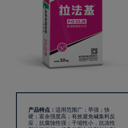
产品特点：
适用范围广；早强；快
硬；富余强度高；有效避免碱集料反
应，抗腐蚀性强；干缩性小，抗冻性