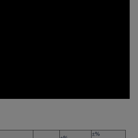
±%
±%