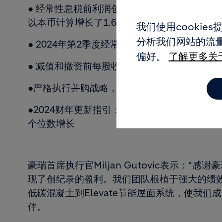
● 经常性息税前利润创纪录，以本币计算增长了1
以本币计算增长了1.6%
我们使用cooki
分析我们网站的流量
● 2024年第2季度经常性息税前利润率为23.2
偏好。
了解更多关于
● 减值和撤资前每股收益增长10.0%
●严格执行并购战略，完成了11项增值收购和4
●2024财年更新指引：经常性息税前利润率提
个位数增长
豪瑞首席执行官Miljan Gutovic表示：“
现了创纪录的盈利。我们团队根植于强大的绩效
低碳混凝土到Elevate节能屋面系统，使我
伴。